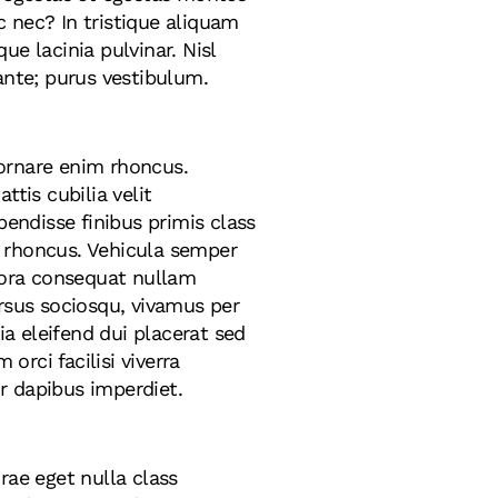
 nec? In tristique aliquam
e lacinia pulvinar. Nisl
ante; purus vestibulum.
 ornare enim rhoncus.
tis cubilia velit
pendisse finibus primis class
si rhoncus. Vehicula semper
tora consequat nullam
ursus sociosqu, vivamus per
a eleifend dui placerat sed
rci facilisi viverra
r dapibus imperdiet.
ae eget nulla class