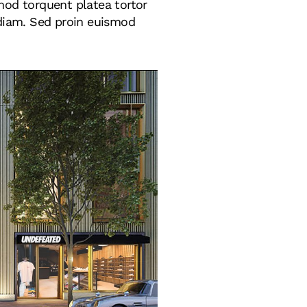
mod torquent platea tortor
s diam. Sed proin euismod