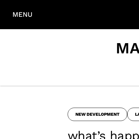
MENU
MA
NEW DEVELOPMENT
L
what’s happ