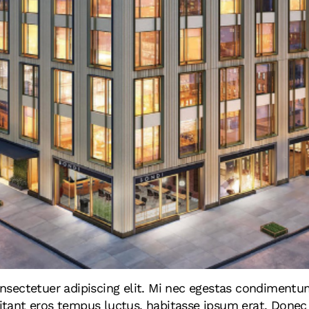
ectetuer adipiscing elit. Mi nec egestas condimentum
abitant eros tempus luctus, habitasse ipsum erat. Done