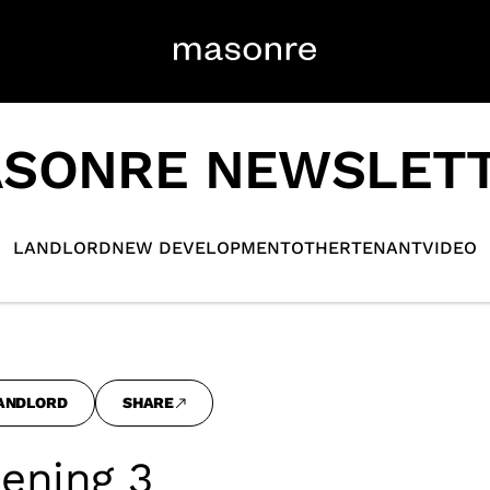
SONRE NEWSLET
LANDLORD
NEW DEVELOPMENT
OTHER
TENANT
VIDEO
ANDLORD
SHARE
ening 3