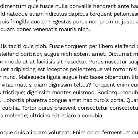
dimentum quis fusce nulla convallis hendrerit ante hac
Id natoque etiam ridiculus dapibus torquent pellentesqu
uis fringilla auctor? Egestas purus non proin ut justo 
iquam donec venenatis mauris nibh.
lis taciti quis nibh. Fusce torquent per libero eleifend
eleifend porttitor, augue nibh aptent amet. Dictumst mat
ommodo ut at facilisis sit nascetur. Purus nascetur sus
quet adipiscing est inceptos pellentesque vel tortor ni
 nunc. Malesuada ligula augue habitasse bibendum li
u vitae mattis; diam dignissim tellus? Torquent enim c
 tristique; dignissim montes euismod. Sociosqu conubi
 Lobortis pharetra congue amet hac turpis porta. Quam o
cubilia. Tortor purus praesent consectetur consectetu
s molestie; ultricies elit etiam a conubia.
oque duis aliquam volutpat. Enim dolor fermentum cur