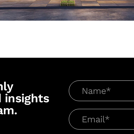
hly
 insights
am.